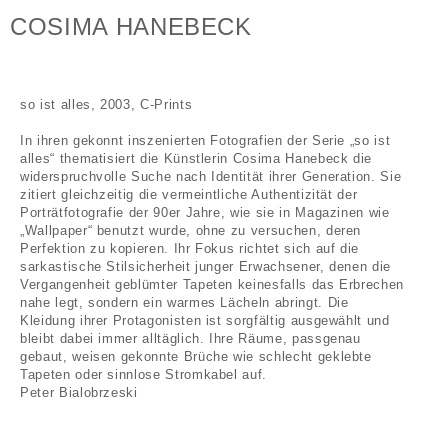
COSIMA HANEBECK
so ist alles, 2003, C-Prints
In ihren gekonnt inszenierten Fotografien der Serie „so ist
alles“ thematisiert die Künstlerin Cosima Hanebeck die
widerspruchvolle Suche nach Identität ihrer Generation. Sie
zitiert gleichzeitig die vermeintliche Authentizität der
Porträtfotografie der 90er Jahre, wie sie in Magazinen wie
„Wallpaper“ benutzt wurde, ohne zu versuchen, deren
Perfektion zu kopieren. Ihr Fokus richtet sich auf die
sarkastische Stilsicherheit junger Erwachsener, denen die
Vergangenheit geblümter Tapeten keinesfalls das Erbrechen
nahe legt, sondern ein warmes Lächeln abringt. Die
Kleidung ihrer Protagonisten ist sorgfältig ausgewählt und
bleibt dabei immer alltäglich. Ihre Räume, passgenau
gebaut, weisen gekonnte Brüche wie schlecht geklebte
Tapeten oder sinnlose Stromkabel auf.
Peter Bialobrzeski